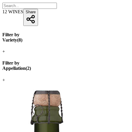
12
WINES
Share
Filter by
Variety
(
8
)
+
Filter by
Appellation
(
2
)
+