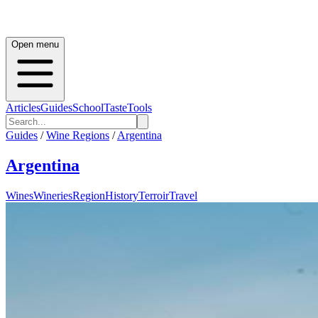
Open menu
Articles
Guides
School
Taste
Tools
Guides
/
Wine Regions
/
Argentina
Argentina
Wines
Wineries
Region
History
Terroir
Travel