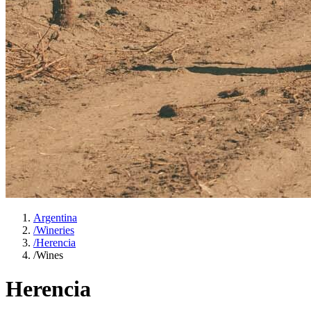
Argentina
/
Wineries
/
Herencia
/
Wines
Herencia