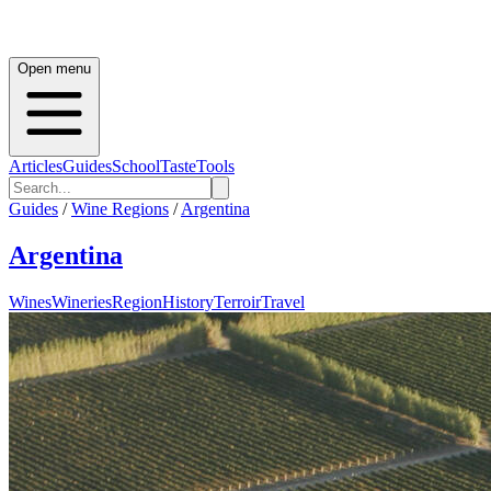
Open menu
Articles
Guides
School
Taste
Tools
Guides
/
Wine Regions
/
Argentina
Argentina
Wines
Wineries
Region
History
Terroir
Travel